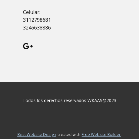
Celular:
3112798681
3246638886
Todos los derechos reservados WKAAS@2023
.
Best Website Design
created with
Free Website Builder